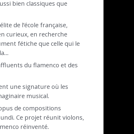
aussi bien classiques que
lite de l’école française,
en curieux, en recherche
ent fétiche que celle qui le
lla…
affluents du flamenco et des
lent une signature où les
maginaire musical.
r opus de compositions
undi. Ce projet réunit violons,
lamenco réinventé.