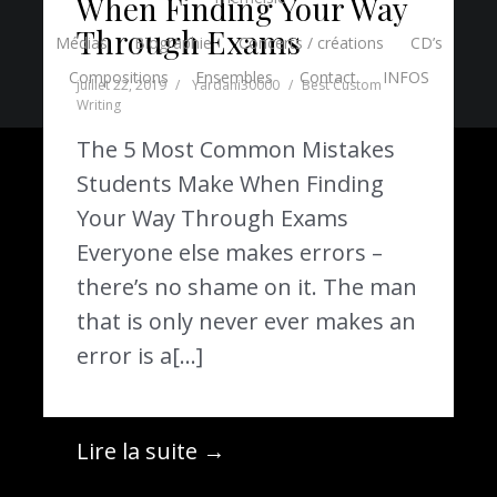
When Finding Your Way
Through Exams
Médias
Biographie
Concerts / créations
CD’s
Compositions
Ensembles
Contact
INFOS
juillet 22, 2019
Yardani30000
Best Custom
Writing
The 5 Most Common Mistakes
Students Make When Finding
Your Way Through Exams
Everyone else makes errors –
there’s no shame on it. The man
that is only never ever makes an
error is a[…]
Lire la suite →